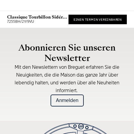
Classique Tourbillon Sidéral
EINEN TERMIN VEREINBAREN
7255
7255BH/2Y/9VU
Unverbindliche Preisempfehlung (inkl. MwSt.)
Abonnieren Sie unseren
Newsletter
Mit den Newslettern von Breguet erfahren Sie die
Neuigkeiten, die die Maison das ganze Jahr über
lebendig halten, und werden über alle Neuheiten
informiert.
Anmelden