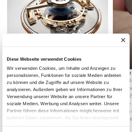
Diese Webseite verwendet Cookies
Wir verwenden Cookies, um Inhalte und Anzeigen zu
Tourbillon
Anglage
personalisieren, Funktionen für soziale Medien anbieten
Das Tourbillon, 1801 von Abraham-Louis
Die Angli
zu können und die Zugriffe auf unsere Website zu
Breguet erfunden, wurde entwickelt, um die
Kompone
analysieren. Außerdem geben wir Informationen zu Ihrer
Auswirkungen der Schwerkraft auf das
anschlie
Verwendung unserer Website an unsere Partner für
Regulierorgan auszugleichen. Durch die
hebt die 
soziale Medien, Werbung und Analysen weiter. Unsere
Partner führen diese Informationen möglicherweise mit
Platzierung von Hemmung und Unruh in einem
Licht ein
weiteren Daten zusammen, die Sie ihnen bereitgestellt
beweglichen Käfig zählt er zu den
selbst kl
haben oder die sie im Rahmen Ihrer Nutzung der Dienste
emblematischsten Komplikationen der
gesammelt haben.