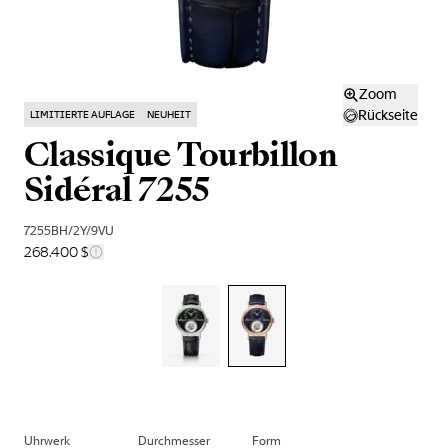
Zoom
Rückseite
LIMITIERTE AUFLAGE
NEUHEIT
Classique Tourbillon
Sidéral 7255
7255BH/2Y/9VU
268.400 $
Uhrwerk
Durchmesser
Form