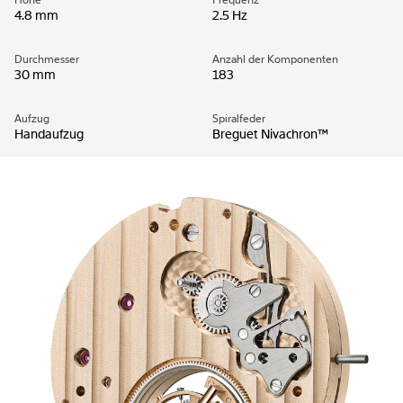
Höhe
Frequenz
4.8 mm
2.5 Hz
Durchmesser
Anzahl der Komponenten
30 mm
183
Aufzug
Spiralfeder
Handaufzug
Breguet Nivachron™