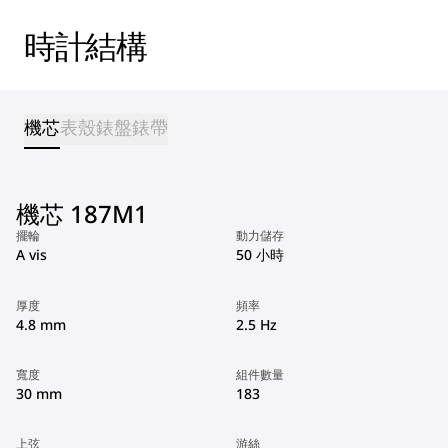
時計結構
機芯
表殼
錶盤
錶帶
機芯 187M1
擺輪
動力儲存
A vis
50 小時
厚度
頻率
4.8 mm
2.5 Hz
寬度
組件數量
30 mm
183
上弦
游絲