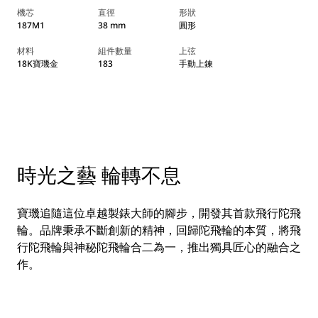
機芯
直徑
形狀
187M1
38 mm
圓形
材料
組件數量
上弦
18K寶璣金
183
手動上鍊
時光之藝 輪轉不息
寶璣追隨這位卓越製錶大師的腳步，開發其首款飛行陀飛
輪。品牌秉承不斷創新的精神，回歸陀飛輪的本質，將飛
行陀飛輪與神秘陀飛輪合二為一，推出獨具匠心的融合之
作。