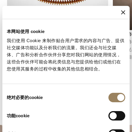
本网站使用 cookie
陀飛輪
倒角修飾
我们使用 Cookie 来制作贴合用户需求的内容与广告、提供
由阿伯拉罕-路易．寶璣（Abraham-Louis
倒角修飾
社交媒体功能以及分析我们的流量。我们还会与社交媒
Breguet）先生於 1801 年發明，陀飛輪旨在補
加以拋光
体、广告和分析合作伙伴分享您对我们网站的使用情况，
償重力對調節機構產生的影響。透過將擒縱機構
並展現細
这些合作伙伴可能会将此类信息与您提供给他们或他们在
和擺輪置於一個活動框架中，它至今仍是
您使用其服务的过程中收集的其他信息相结合。
Maison 最具標誌性的複雜功能之一。
同
绝对必要的cookie
意
选
择
功能cookie