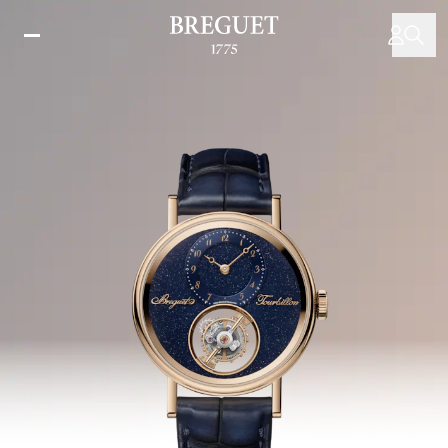
移
至
主
內
容