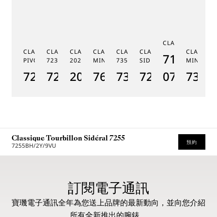
C
CLASSIQUE 7185
G
CLASSIQUE RÉGULATEUR À
CLASSIQUE PHASE DE LUNE
CLASSIQUE SOUSCRIPTION
CLASSIQUE RÉPÉTITION
CLASSIQUE TOURBILLON
CLASSIQUE TOURBILLO
CLASSIQU
MÉ
7185BH/
PIVOT MAGNÉTIQUE 7225
7235
2025
MINUTES 7637
7357
SIDÉRAL 7255
MINUTES
19
7225BH/0H/9V6
7235BH/0H/9V6
2025BH/28/9W6
7637BB/2Y/9ZU
7357BH/1H/386
7255PT/2N/9
07
7365
1
Classique Tourbillon Sidéral 7255
預約
7255BH/2Y/9VU
建議零售價（含增值稅）
訂閱電子通訊
寶璣電子通訊全年為您送上品牌的最新動向，並向您介紹
所有全新推出的腕錶。