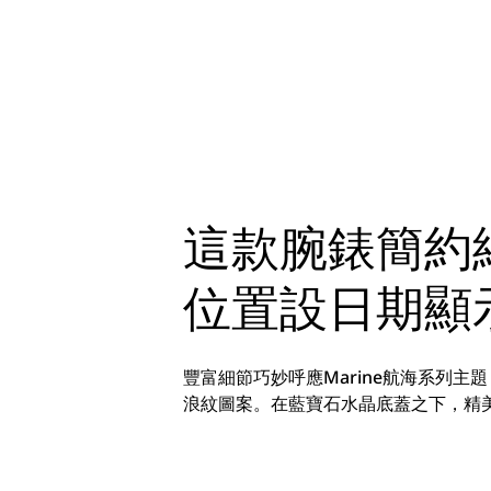
這款腕錶簡約
位置設日期顯
豐富細節巧妙呼應Marine航海系列
浪紋圖案。在藍寶石水晶底蓋之下，精