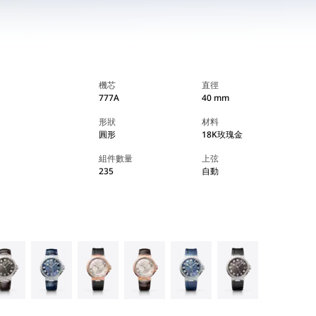
機芯
直徑
777A
40 mm
形狀
材料
圓形
18K玫瑰金
組件數量
上弦
235
自動