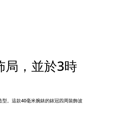
佈局，並於3時
造型。這款40毫米腕錶的錶冠四周裝飾波