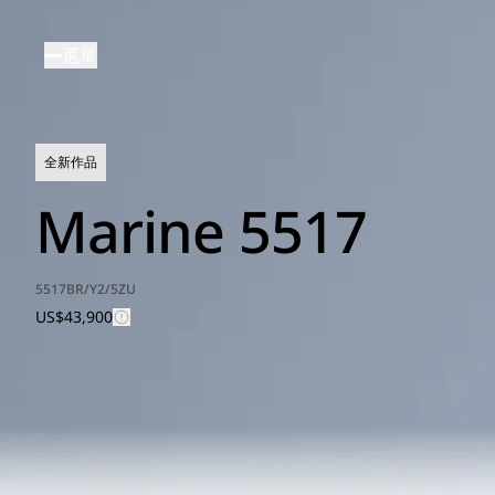
移
至
選單
主
內
容
全新作品
Marine 5517
5517BR/Y2/5ZU
US$43,900