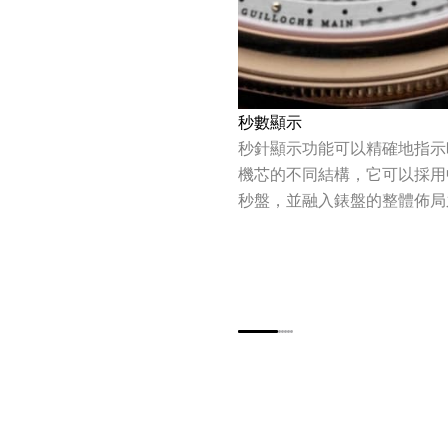
秒數顯示
秒針顯示功能可以精確地指示
機芯的不同結構，它可以採用
秒盤，並融入錶盤的整體佈局