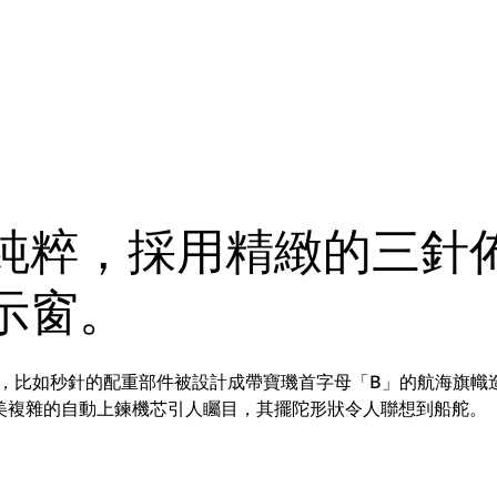
純粹，採用精緻的三針
示窗。
主題，比如秒針的配重部件被設計成帶寶璣首字母「B」的航海旗幟
美複雜的自動上鍊機芯引人矚目，其擺陀形狀令人聯想到船舵。