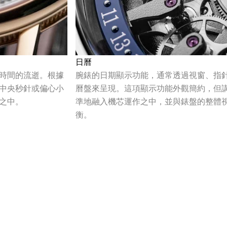
日曆
時間的流逝。根據
腕錶的日期顯示功能，通常透過視窗、指
中央秒針或偏心小
曆盤來呈現。這項顯示功能外觀簡約，但
之中。
準地融入機芯運作之中，並與錶盤的整體
衡。