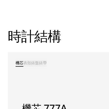
時計結構
機芯
表殼
錶盤
錶帶
機芯 777A