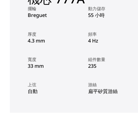
擺輪
動力儲存
Breguet
55 小時
厚度
頻率
4.3 mm
4 Hz
寬度
組件數量
33 mm
235
上弦
游絲
自動
扁平矽質游絲