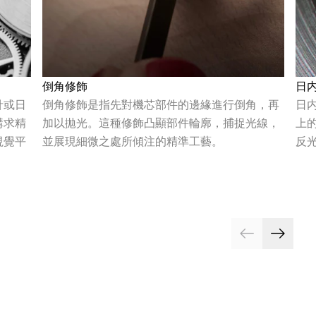
倒角修飾
日
針或日
倒角修飾是指先對機芯部件的邊緣進行倒角，再
日
講求精
加以拋光。這種修飾凸顯部件輪廓，捕捉光線，
上
視覺平
並展現細微之處所傾注的精準工藝。
反