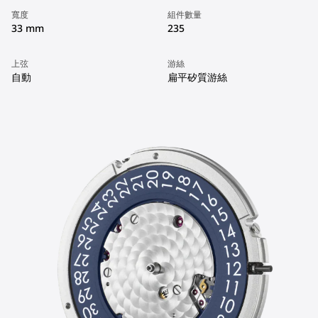
寬度
組件數量
33 mm
235
上弦
游絲
自動
扁平矽質游絲