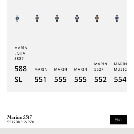
MARINE TOURBILLON
EQUATION MARCHANTE
5887
MARINE CHRONOGR
MARINE 
5887PT/YS/PW0
MARINE 5517
MARINE HORA MUNDI 5555
MARINE HORA MUNDI 5557
5527
MUSICALE
SL
5517BR/Y2/9ZU
5555BH/YS/9WV
5557BR/YS/5WV
5527BR/G3
5547T
Marine 5517
預約
5517BR/12/RZ0