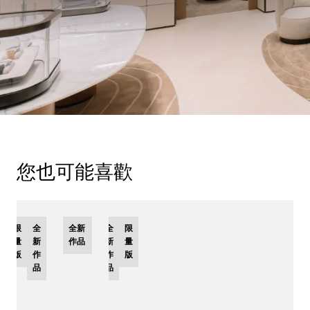
您也可能喜歡
限
全
全新
全
限
量
新
作品
新
量
版
作
作
版
品
品