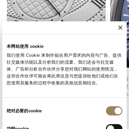
本网站使用 cookie
我们使用 Cookie 来制作贴合用户需求的内容与广告、提供
社交媒体功能以及分析我们的流量。我们还会与社交媒
体、广告和分析合作伙伴分享您对我们网站的使用情况，
秒數顯示
日曆
这些合作伙伴可能会将此类信息与您提供给他们或他们在
秒針顯示功能可以精確地指示時間的流逝。根據
腕錶的日
您使用其服务的过程中收集的其他信息相结合。
機芯的不同結構，它可以採用中央秒針或偏心小
曆盤來呈
秒盤，並融入錶盤的整體佈局之中。
準地融入
衡。
同
绝对必要的cookie
意
选
择
功能cookie