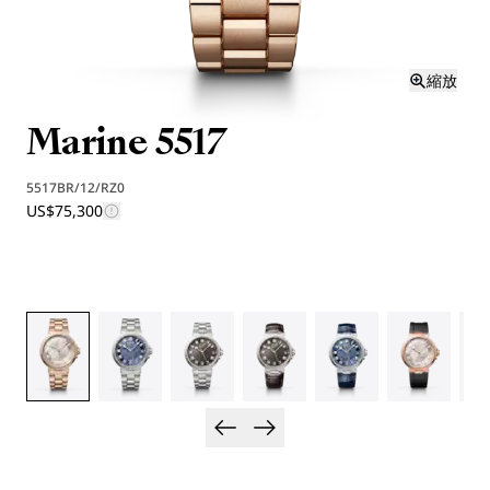
縮放
Marine 5517
5517BR/12/RZ0
US$75,300