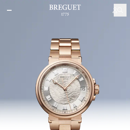
移
至
主
內
容