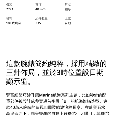
機芯
直徑
形狀
777A
40 mm
圓形
材料
組件數量
上弦
18K玫瑰金
235
自動
這款腕錶簡約純粹，採用精緻的
三針佈局，並於3時位置設日期
顯示窗。
豐富細節巧妙呼應Marine航海系列主題，比如秒針的配
重部件被設計成帶寶璣首字母「B」的航海旗幟造型。這
款40毫米腕錶的錶冠四周裝飾波浪紋圖案。在藍寶石水
晶底蓋之下，精美複雜的自動上鍊機芯引人矚目，其擺陀