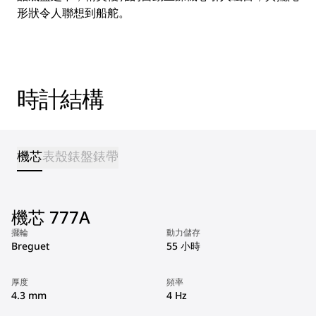
形狀令人聯想到船舵。
時計結構
機芯
表殼
錶盤
錶帶
機芯 777A
擺輪
動力儲存
Breguet
55 小時
厚度
頻率
4.3 mm
4 Hz