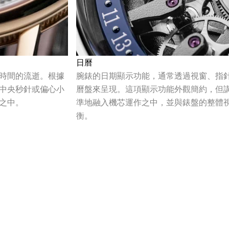
日曆
時間的流逝。根據
腕錶的日期顯示功能，通常透過視窗、指
中央秒針或偏心小
曆盤來呈現。這項顯示功能外觀簡約，但
之中。
準地融入機芯運作之中，並與錶盤的整體
衡。