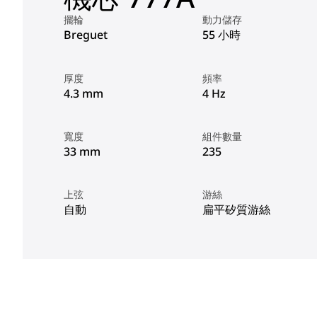
擺輪
動力儲存
Breguet
55 小時
厚度
頻率
4.3 mm
4 Hz
寬度
組件數量
33 mm
235
上弦
游絲
自動
扁平矽質游絲