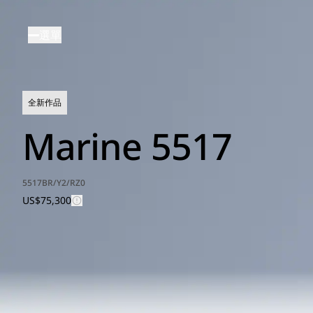
移
至
選單
主
內
容
全新作品
Marine 5517
5517BR/Y2/RZ0
US$75,300