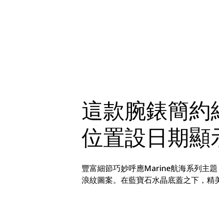
這款腕錶簡約
位置設日期顯
豐富細節巧妙呼應Marine航海系列
浪紋圖案。在藍寶石水晶底蓋之下，精