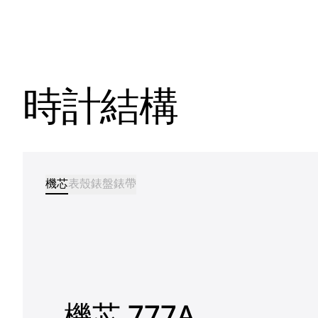
時計結構
機芯
表殼
錶盤
錶帶
機芯 777A