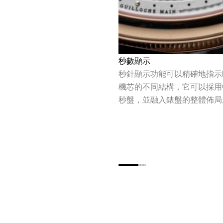
秒數顯示
秒針顯示功能可以精確地指示
機芯的不同結構，它可以採用
秒盤，並融入錶盤的整體佈局