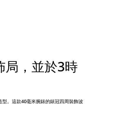
佈局，並於3時
造型。這款40毫米腕錶的錶冠四周裝飾波