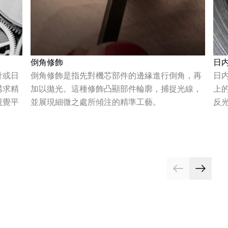
倒角修飾
日
針或日
倒角修飾是指先對機芯部件的邊緣進行倒角，再
日
講求精
加以拋光。這種修飾凸顯部件輪廓，捕捉光線，
上
視覺平
並展現細微之處所傾注的精準工藝。
反