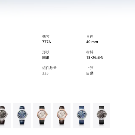
機芯
直徑
777A
40 mm
形狀
材料
圓形
18K玫瑰金
組件數量
上弦
235
自動