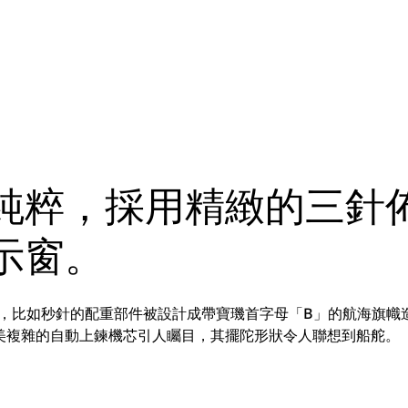
純粹，採用精緻的三針
示窗。
主題，比如秒針的配重部件被設計成帶寶璣首字母「B」的航海旗幟
美複雜的自動上鍊機芯引人矚目，其擺陀形狀令人聯想到船舵。