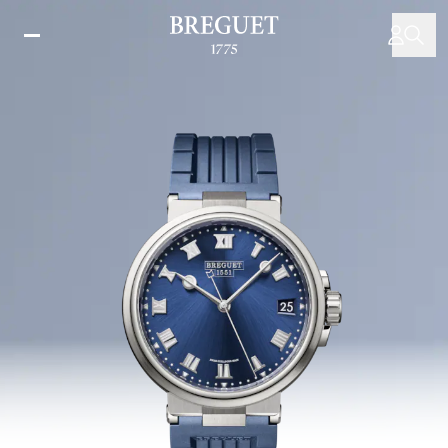
移
至
主
內
容