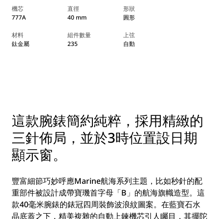
機芯
直徑
形狀
777A
40 mm
圓形
材料
組件數量
上弦
鈦金屬
235
自動
這款腕錶簡約純粹，採用精緻的
三針佈局，並於3時位置設日期
顯示窗。
豐富細節巧妙呼應Marine航海系列主題，比如秒針的配
重部件被設計成帶寶璣首字母「B」的航海旗幟造型。這
款40毫米腕錶的錶冠四周裝飾波浪紋圖案。在藍寶石水
晶底蓋之下，精美複雜的自動上鍊機芯引人矚目，其擺陀