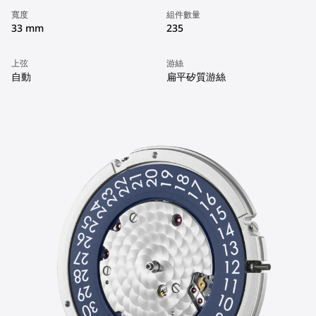
寬度
組件數量
33 mm
235
上弦
游絲
自動
扁平矽質游絲