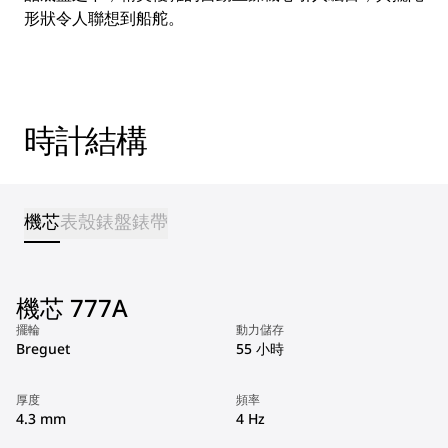
形狀令人聯想到船舵。
時計結構
機芯
表殼
錶盤
錶帶
機芯 777A
擺輪
動力儲存
Breguet
55 小時
厚度
頻率
4.3 mm
4 Hz