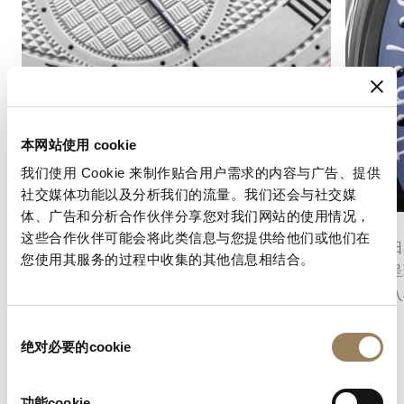
本网站使用 cookie
我们使用 Cookie 来制作贴合用户需求的内容与广告、提供
社交媒体功能以及分析我们的流量。我们还会与社交媒
体、广告和分析合作伙伴分享您对我们网站的使用情况，
秒數顯示
日曆
这些合作伙伴可能会将此类信息与您提供给他们或他们在
秒針顯示功能可以精確地指示時間的流逝。根據
腕錶的日
您使用其服务的过程中收集的其他信息相结合。
機芯的不同結構，它可以採用中央秒針或偏心小
曆盤來呈
秒盤，並融入錶盤的整體佈局之中。
準地融入
衡。
同
绝对必要的cookie
意
选
择
功能cookie