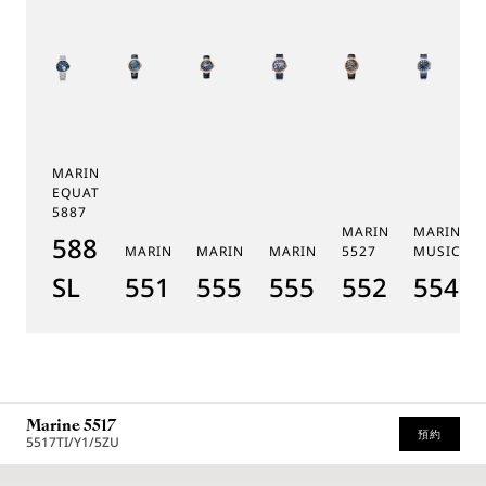
MARINE TOURBILLON
EQUATION MARCHANTE
5887
MARINE CHRONOGR
MARINE 
5887PT/YS/PW0
MARINE 5517
MARINE HORA MUNDI 5555
MARINE HORA MUNDI 5557
5527
MUSICALE
SL
5517BR/Y2/9ZU
5555BH/YS/9WV
5557BR/YS/5WV
5527BR/G3
5547T
Marine 5517
預約
5517TI/Y1/5ZU