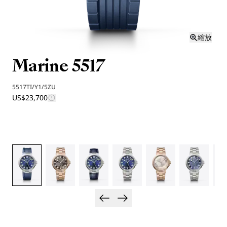
縮放
Marine 5517
5517TI/Y1/5ZU
US$23,700