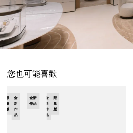
您也可能喜歡
限
全
全新
全
限
量
新
作品
新
量
版
作
作
版
品
品