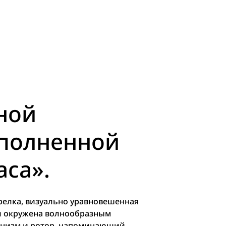
ной
ополненной
аса».
релка, визуально уравновешенная
ли окружена волнообразным
ханизм и ротор, напоминающий