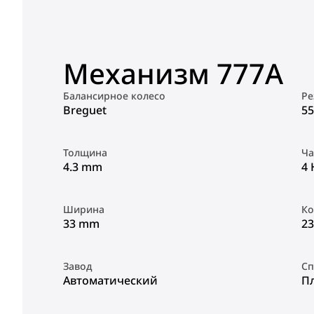
Механизм 777A
Балансирное колесо
Ре
Breguet
55
Толщина
Ча
4.3 mm
4 
Ширина
Ко
33 mm
23
Завод
Сп
Автоматический
П