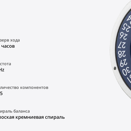
зерв хода
 часов
стота
Hz
личество компонентов
5
ираль баланса
лоская кремниевая спираль