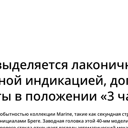
выделяется лаконич
ной индикацией, д
ы в положении «3 ч
обытностью коллекции Marine, такие как секундная ст
нициалами Бреге. Заводная головка этой 40-мм моде
рового стекла открывает взгляду автоматический ме