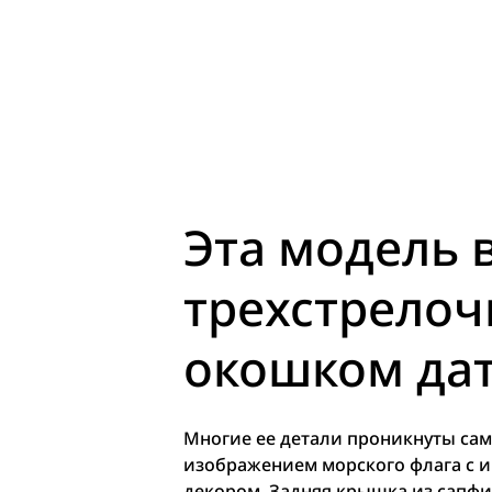
Эта модель 
трехстрелоч
окошком дат
Многие ее детали проникнуты сам
изображением морского флага с и
декором. Задняя крышка из сапфи