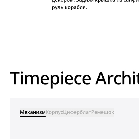
руль корабля.
Timepiece Archi
Механизм
Корпус
Циферблат
Ремешок