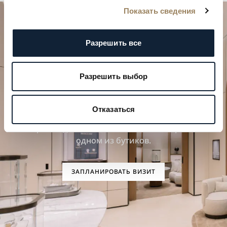
Показать сведения
Разрешить все
Разрешить выбор
Спланируйте свой особенный
момент
Отказаться
Откройте для себя наши часовые творения в
одном из бутиков.
ЗАПЛАНИРОВАТЬ ВИЗИТ