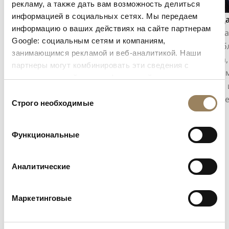
рекламу, а также дать вам возможность делиться
информацией в социальных сетях. Мы передаем
Индикация секунд
Календ
информацию о ваших действиях на сайте партнерам
Индикация секунд позволяет точно
Календа
Google: социальным сетям и компаниям,
отслеживать течение времени. В
цифербл
занимающимся рекламой и веб-аналитикой. Наши
зависимости от конструкции механизма
окошка,
партнеры могут комбинировать эти сведения с
она может принимать форму центральной
простым
предоставленной вами информацией, а также
секундной стрелки или смещённой малой
точной 
данными, которые они получили при использовании
Выбор
секундной стрелки, интегрированной в
равнове
вами их сервисов.
Строго необходимые
согласия
архитектуру циферблата.
Функциональные
Аналитические
Маркетинговые