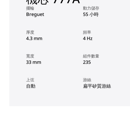
擺輪
動力儲存
Breguet
55 小時
厚度
頻率
4.3 mm
4 Hz
寬度
組件數量
33 mm
235
上弦
游絲
自動
扁平矽質游絲