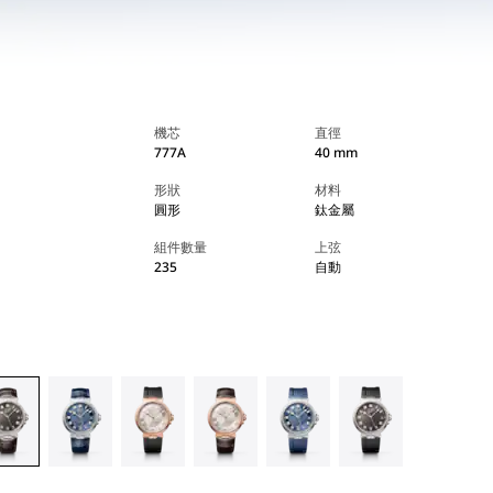
機芯
直徑
777A
40 mm
形狀
材料
圓形
鈦金屬
組件數量
上弦
235
自動