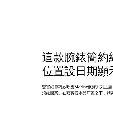
這款腕錶簡約
位置設日期顯
豐富細節巧妙呼應Marine航海系列
浪紋圖案。在藍寶石水晶底蓋之下，精