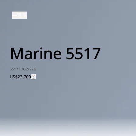
移
至
選單
主
內
容
Marine 5517
5517TI/G2/9ZU
US$23,700