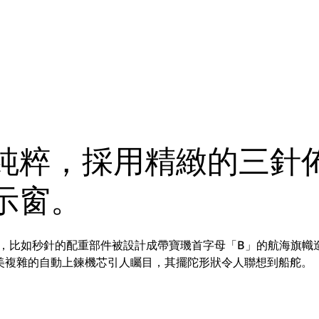
純粹，採用精緻的三針
示窗。
主題，比如秒針的配重部件被設計成帶寶璣首字母「B」的航海旗幟
美複雜的自動上鍊機芯引人矚目，其擺陀形狀令人聯想到船舵。