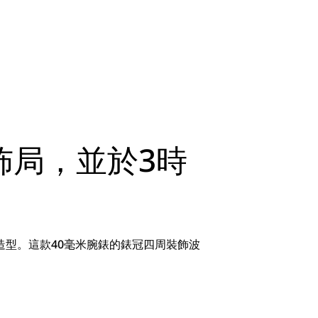
佈局，並於3時
造型。這款40毫米腕錶的錶冠四周裝飾波