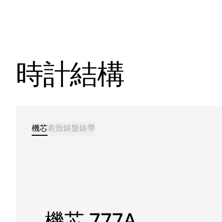
時計結構
機芯
表殼
錶盤
錶帶
機芯 777A