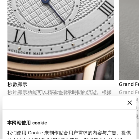
秒數顯示
Grand
秒針顯示功能可以精確地指示時間的流逝。根據
Gran
機芯的不同結構，它可以採用中央秒針或偏心小
盤上，然
秒盤，並融入錶盤的整體佈局之中。
且明亮的
每一次燒
本网站使用 cookie
使其受到
我们使用 Cookie 来制作贴合用户需求的内容与广告、提供