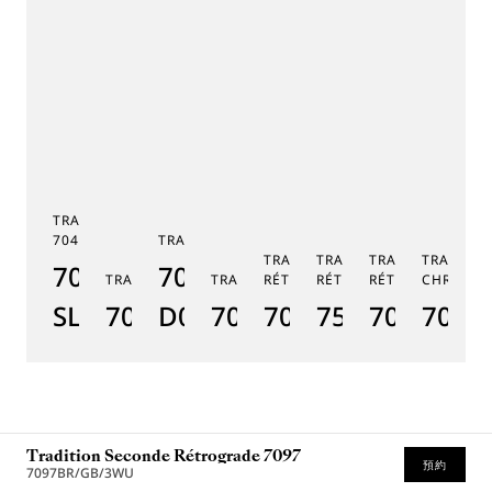
TRADITION TOURBILLON
7047
TRADITION 7038
TRADITION SECONDE
TRADITION QUANTIÈME
TRADITION SEC
TRADITI
7047PT/YY/5ZU
7038BB/N9/7V6
TRADITION GMT 7067
TRADITION 7037
RÉTROGRADE 7035
RÉTROGRADE 7597
RÉTROGRADE 70
CHRONOG
TR
SL
7067PT/NM/5W601
D0
7037PT/N9/5V6
7035BH/H2/9V6
7597BB/GY/
7097BB/
7077
7
Tradition Seconde Rétrograde 7097
預約
7097BR/GB/3WU