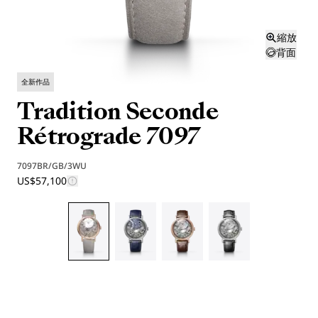
縮放
背面
全新作品
Tradition Seconde
Rétrograde 7097
7097BR/GB/3WU
US$57,100