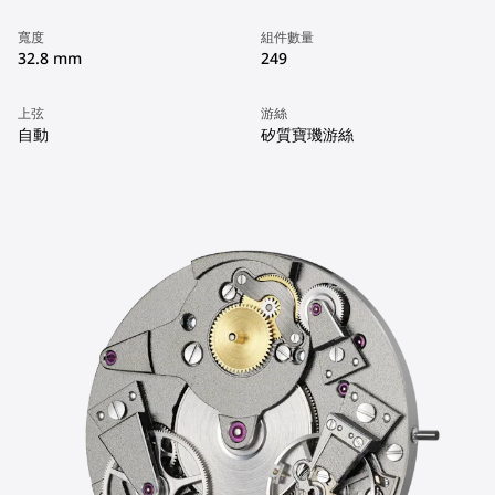
寬度
組件數量
32.8 mm
249
上弦
游絲
自動
矽質寶璣游絲