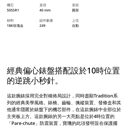
機芯
直徑
形狀
505SR1
40 mm
圓形
材料
組件數量
上弦
18K玫瑰金
249
自動
經典偏心錶盤搭配設於10時位置
的逆跳小秒針。
這款腕錶採用完全對稱佈局設計，同時盡顯Tradition系
列的經典美學風格。錶橋、齒輪、擒縱裝置、發條盒和其
他通常隱匿於錶盤下的機芯部件，在這款腕錶中全部位於
主夾板上方。這款腕錶的另一大亮點是位於4時位置的
「Pare-chute」防震裝置，寶璣的此項發明旨在保護擺