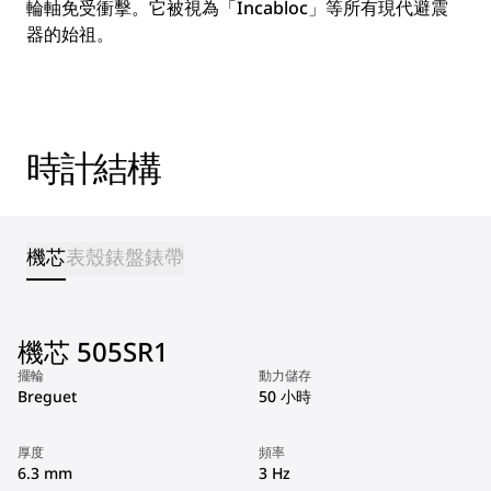
輪軸免受衝擊。它被視為「Incabloc」等所有現代避震
器的始祖。
時計結構
機芯
表殼
錶盤
錶帶
機芯 505SR1
擺輪
動力儲存
Breguet
50 小時
厚度
頻率
6.3 mm
3 Hz