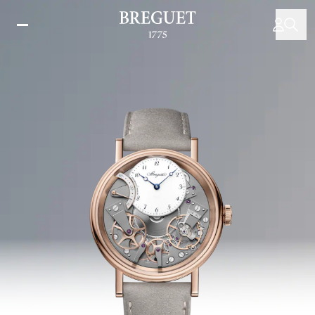
移
至
主
內
容