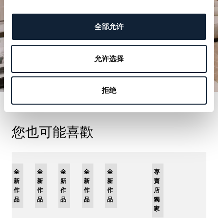
全部允许
允许选择
拒绝
您也可能喜歡
限
全
全
全
全
限
全
專
量
新
新
新
新
量
新
賣
版
作
作
作
作
版
作
店
品
品
品
品
品
獨
家