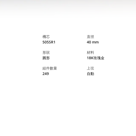
機芯
直徑
505SR1
40 mm
形狀
材料
圓形
18K玫瑰金
組件數量
上弦
249
自動