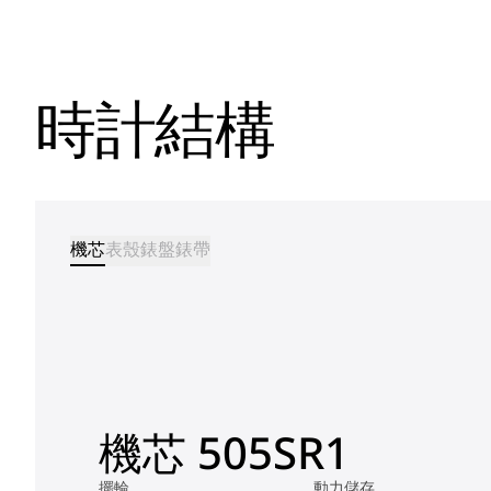
時計結構
機芯
表殼
錶盤
錶帶
機芯 505SR1
擺輪
動力儲存