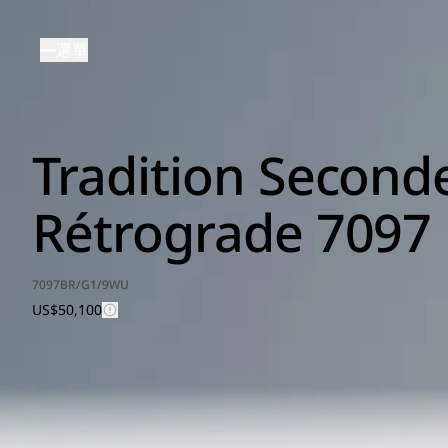
移
至
選單
主
內
容
Tradition Second
Rétrograde 7097
7097BR/G1/9WU
US$50,100