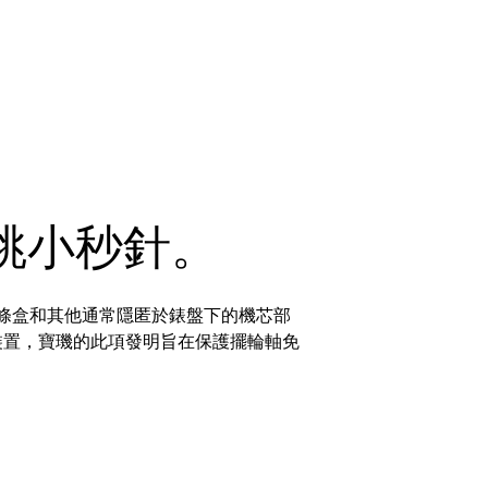
跳小秒針。
發條盒和其他通常隱匿於錶盤下的機芯部
震裝置，寶璣的此項發明旨在保護擺輪軸免