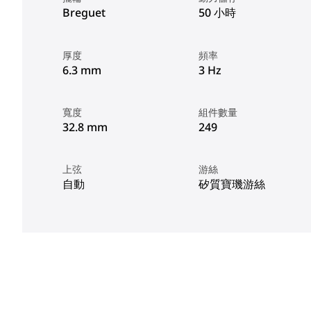
Breguet
50 小時
厚度
頻率
6.3 mm
3 Hz
寬度
組件數量
32.8 mm
249
上弦
游絲
自動
矽質寶璣游絲