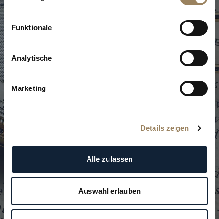
D
i
e
M
a
i
s
o
n
Funktionale
B
r
e
g
u
e
t
Analytische
Marketing
E
i
n
e
R
e
i
s
e
d
u
r
c
h
d
i
e
Z
e
i
t
Details zeigen
Alle zulassen
Auswahl erlauben