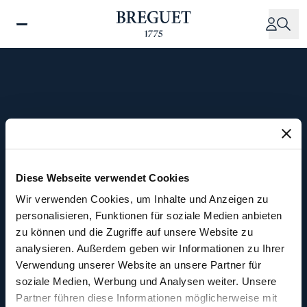
Direkt
zum
Inhalt
1970
Verkauf der Firma
Diese Webseite verwendet Cookies
Breguet an den Pariser
Wir verwenden Cookies, um Inhalte und Anzeigen zu
personalisieren, Funktionen für soziale Medien anbieten
Juwelier Chaumet
zu können und die Zugriffe auf unsere Website zu
analysieren. Außerdem geben wir Informationen zu Ihrer
Verwendung unserer Website an unsere Partner für
soziale Medien, Werbung und Analysen weiter. Unsere
Ab 1970 wurden neue Uhren mit
Partner führen diese Informationen möglicherweise mit