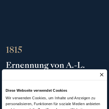
1815
Ernennung von A.-L.
Breguet zum Uhrmacher
der königlichen Marine
Diese Webseite verwendet Cookies
Wir verwenden Cookies, um Inhalte und Anzeigen zu
personalisieren, Funktionen für soziale Medien anbieten
Nach seiner Ernennung zum Mitglied des