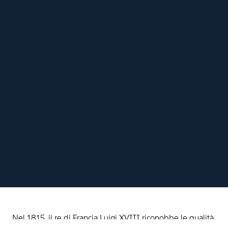
Nel 1815, il re di Francia Luigi XVIII riconobbe le qualità