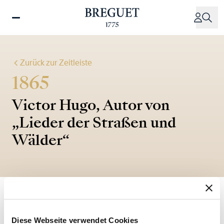
Direkt
zum
Inhalt
Zurück zur Zeitleiste
1865
Victor Hugo, Autor von
„Lieder der Straßen und
Wälder“
„Manchmal spielt uns das Herz Streiche und lässt uns im
Stich. Die Wachsamen haben recht. Denn Gott (der
Diese Webseite verwendet Cookies