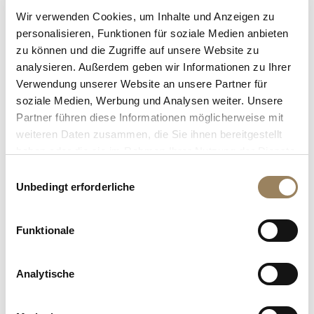
mächtige Breguet) gab uns den Glauben, und als er sah,
Wir verwenden Cookies, um Inhalte und Anzeigen zu
dass er gut war, verbesserte er ihn mit wachsamen
personalisieren, Funktionen für soziale Medien anbieten
Blick.“
zu können und die Zugriffe auf unsere Website zu
Victor Hugo
analysieren. Außerdem geben wir Informationen zu Ihrer
Verwendung unserer Website an unsere Partner für
Lieder der Straßen und Wälder, 1865
soziale Medien, Werbung und Analysen weiter. Unsere
Victor Hugo (1802–1885), Schriftsteller, Dramatiker,
Partner führen diese Informationen möglicherweise mit
Dichter, Politiker, Mitglied der Académie und engagierter
weiteren Daten zusammen, die Sie ihnen bereitgestellt
Intellektueller, gilt als bedeutendster Vertreter der
haben oder die sie im Rahmen Ihrer Nutzung der Dienste
französischen Romantik. Seine "Lieder der Straßen und
gesammelt haben.
Einwilligungsauswahl
Wälder", die unter anderem 1865 auf der
Unbedingt erforderliche
anglonormannischen Insel Guernsey entstanden,
enthalten eine Hommage an Breguet.
Funktionale
Analytische