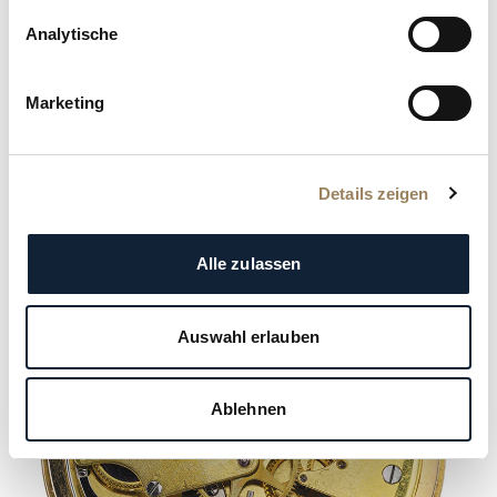
Aufzugschlüssel) gleich über dem Aufhänger. Verkauft
Analytische
am 31. Oktober 1836 an Herrn Theodor Jermolow
Marketing
Details zeigen
Alle zulassen
Auswahl erlauben
Ablehnen