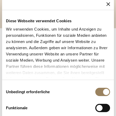
jedoch, diese revolutionäre
Vorrichtung patentieren zu lassen.
Diese Webseite verwendet Cookies
Wir verwenden Cookies, um Inhalte und Anzeigen zu
personalisieren, Funktionen für soziale Medien anbieten
zu können und die Zugriffe auf unsere Website zu
Die ersten Uhren, die mit einer Aufzugskrone
analysieren. Außerdem geben wir Informationen zu Ihrer
ausgestattet waren, hatte Antoine-Louis Breguet
Verwendung unserer Website an unsere Partner für
hergestellt. Am 30. Dezember 1830 verkaufte Breguet
soziale Medien, Werbung und Analysen weiter. Unsere
dem Comte Charles de L’Espine die Uhr Nr. 4952,
Partner führen diese Informationen möglicherweise mit
ausgestattet mit einem gerändelten Knopf im
weiteren Daten zusammen, die Sie ihnen bereitgestellt
Aufhänger, der zwei Funktionen erfüllte: die Einstellung
haben oder die sie im Rahmen Ihrer Nutzung der Dienste
der Zeit und den Aufzug der Uhr. So war die moderne
gesammelt haben.
Einwilligungsauswahl
Aufzugskrone geboren. Breguets Sohn ließ sich diesen
Unbedingt erforderliche
revolutionären Mechanismus damals nicht patentieren.
Breguet Uhr mit Achtelstundenrepetition Nr. 4288, eine
Funktionale
der allerersten Uhren mit einer Aufzugskrone (oder ohne