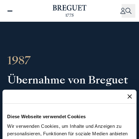
Direkt
zum
Inhalt
1987
Übernahme
von
Breguet
durch
Investcorp
Die
in
Bahrain
ansässige
Finanzgesellschaft
Diese Webseite verwendet Cookies
Investcorp
erwarb
das
Uhrenhaus.
Um
die
Wir verwenden Cookies, um Inhalte und Anzeigen zu
Produktionsanlagen
auszubauen,
erwarb
sie
personalisieren, Funktionen für soziale Medien anbieten