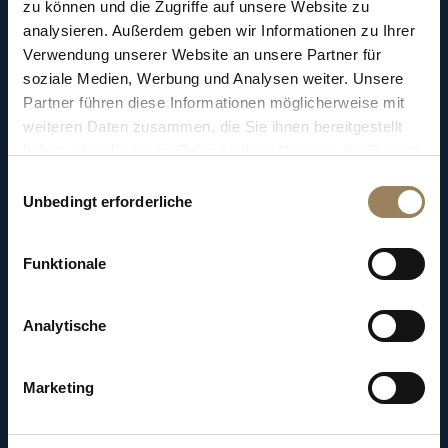
zu können und die Zugriffe auf unsere Website zu
1991
die
Unternehmen
Nouvelle
Lémania
–
analysieren. Außerdem geben wir Informationen zu Ihrer
eine
auf
hochwertige
Uhrwerke
und
Verwendung unserer Website an unsere Partner für
Komplikationen
spezialisierte
soziale Medien, Werbung und Analysen weiter. Unsere
Uhrenmanufaktur
–
und
Valdar
–
einen
Partner führen diese Informationen möglicherweise mit
Hersteller
von
Komponenten.
Zusammen
mit
weiteren Daten zusammen, die Sie ihnen bereitgestellt
haben oder die sie im Rahmen Ihrer Nutzung der Dienste
Breguet
bilden
sie
eine
kleine
Uhrengruppe.
gesammelt haben.
Einwilligungsauswahl
Nouvelle
Lémania
wird
nach
und
nach
zur
Unbedingt erforderliche
Manufaktur
Breguet,
da
sie
immer
mehr
fertige
Uhrwerke
an
Breguet
liefert.
Funktionale
Analytische
Marketing