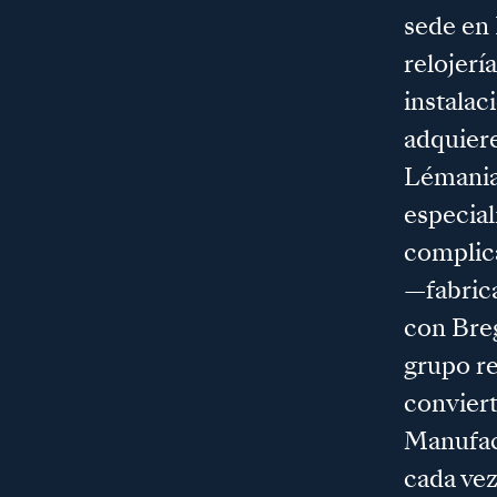
sede en 
relojerí
instalac
adquiere
Lémania
especia
complic
—fabric
con Bre
grupo re
conviert
Manufac
cada ve