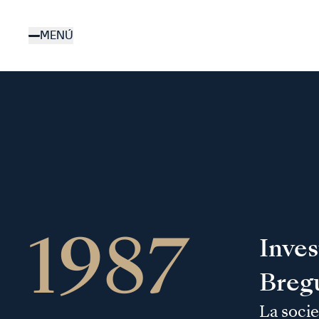
Pasar
al
MENÚ
contenido
principal
1987
Inves
Breg
La socie