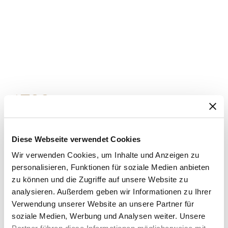
1783
Bestellung
der
Uhr
Nr.
Diese Webseite verwendet Cookies
160,
genannt
Wir verwenden Cookies, um Inhalte und Anzeigen zu
personalisieren, Funktionen für soziale Medien anbieten
„Marie-Antoinette“
zu können und die Zugriffe auf unsere Website zu
analysieren. Außerdem geben wir Informationen zu Ihrer
Verwendung unserer Website an unsere Partner für
Ein
Gardist
der
Königin
gab
eine
Uhr
in
soziale Medien, Werbung und Analysen weiter. Unsere