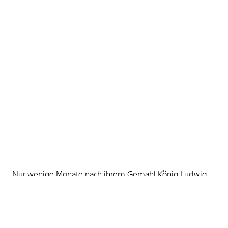
Nur wenige Monate nach ihrem Gemahl König Ludwig
XVI. stirbt auch Königin Marie-Antoinette von Frankreich
am 16. Oktober 1793 durch die Guillotine.
Zu Lebzeiten gehört die Königin zu den
leidenschaftlichsten Bewunderern der Zeitmesser A.-L.