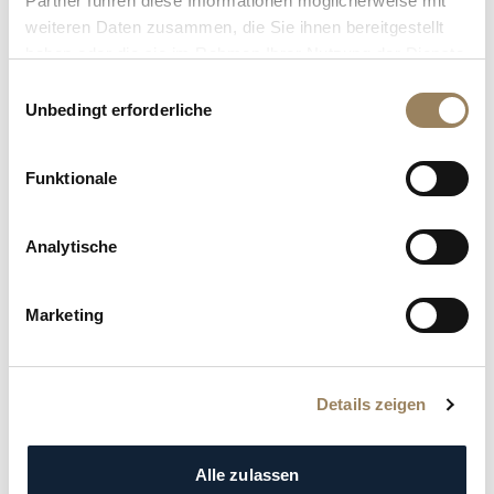
Partner führen diese Informationen möglicherweise mit
Auftrag,
die
alle
damals
bekannten
weiteren Daten zusammen, die Sie ihnen bereitgestellt
Komplikationen
und
Fortschritte
enthielt.
haben oder die sie im Rahmen Ihrer Nutzung der Dienste
gesammelt haben.
Einwilligungsauswahl
Unbedingt erforderliche
Funktionale
Analytische
Marketing
Details zeigen
Alle zulassen