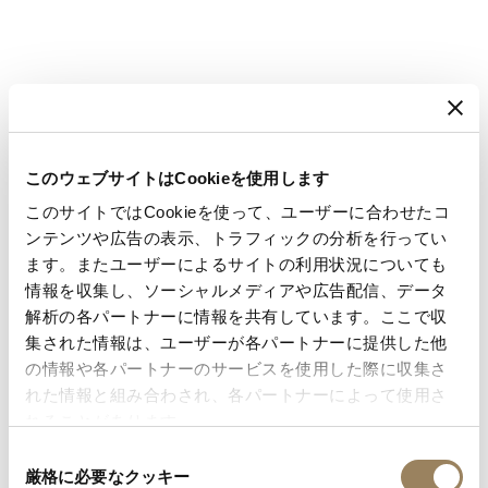
1783
懐中時計ブレゲ
このウェブサイトはCookieを使用します
このサイトではCookieを使って、ユーザーに合わせたコ
No.160「マリー・アント
ンテンツや広告の表示、トラフィックの分析を行ってい
ます。またユーザーによるサイトの利用状況についても
ワネット」のオーダー
情報を収集し、ソーシャルメディアや広告配信、データ
解析の各パートナーに情報を共有しています。ここで収
集された情報は、ユーザーが各パートナーに提供した他
王妃の衛兵のひとりが当時知られていたすべての
の情報や各パートナーのサービスを使用した際に収集さ
複雑機構を取り入れた時計を注文します。
れた情報と組み合わされ、各パートナーによって使用さ
れることがあります。
同
厳格に必要なクッキー
意