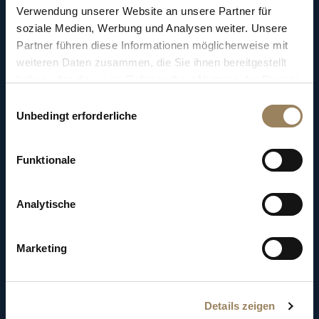
Verwendung unserer Website an unsere Partner für
Der
leidenschaftliche
Anhänger
der
soziale Medien, Werbung und Analysen weiter. Unsere
Elektrizität
wurde
zu
einem
der
größten
Partner führen diese Informationen möglicherweise mit
europäischen
Spezialisten
auf
diesem
Gebiet,
weiteren Daten zusammen, die Sie ihnen bereitgestellt
zum
Nachteil
der
traditionellen
haben oder die sie im Rahmen Ihrer Nutzung der Dienste
Uhrmacherkunst,
für
die
er
nach
und
nach
das
gesammelt haben.
Einwilligungsauswahl
Unbedingt erforderliche
Interesse
verlor.
Funktionale
Analytische
Marketing
Details zeigen