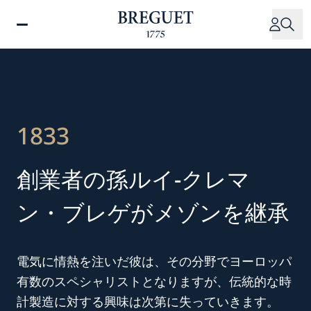
メ
イ
ン
コ
ン
テ
ン
ツ
1833
に
移
創業者の孫ルイ-クレマ
動
ン・ブレゲがメゾンを継承
電気に情熱を注いだ彼は、その分野でヨーロッパ
有数のスペシャリストとなりますが、伝統的な時
計製造に対する興味は次第に失っていきます。