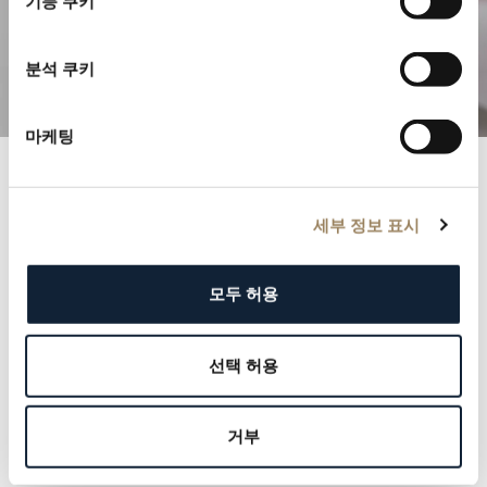
기능 쿠키
정교한 컴플리케이션을 탐구해보세요
분석 쿠키
마케팅
브레게 기록
세부 정보 표시
명망 높은 브레게 기록부와 함께 역사 속으로 들어가 보
십시오. 각 기록은 군주에서 문화적 아이콘에 이르기까지
모두 허용
우리 고객의 우아함과 품격을 증명합니다. 우리의 유산을
정의해온 이름들을 탐험하고, 그 속에 자신의 이름을 새
선택 허용
길 기회를 잡으십시오.
더 알아보기
거부