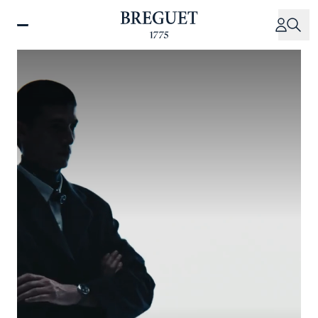
주
요
콘
텐
츠
로
건
너
뛰
기