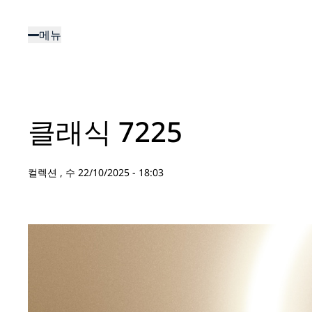
주
요
메뉴
콘
텐
츠
로
건
클래식 7225
너
뛰
기
컬렉션 ,
수 22/10/2025 - 18:03