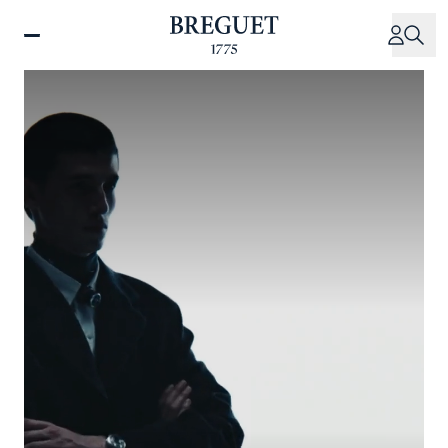
メ
イ
ン
コ
ン
テ
ン
ツ
に
移
動