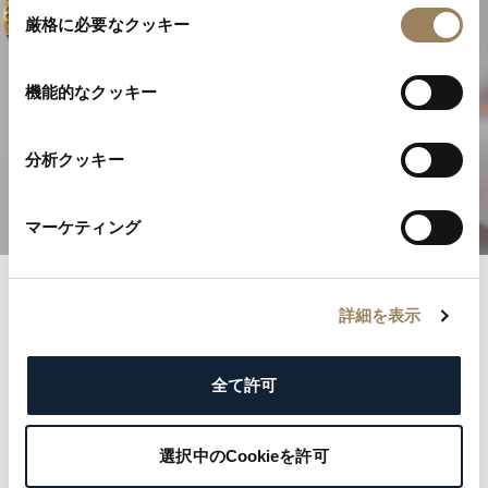
同
厳格に必要なクッキー
意
の
選
機能的なクッキー
高級時計製造の卓越性
択
分析クッキー
複雑機構を発見する
マーケティング
詳細を表示
ブレゲ記録
名誉あるブレゲ登録簿とともに歴史の記録へと足を踏
全て許可
み入れましょう。各記録は、王侯から文化的アイコン
まで名だたる顧客の優雅さと気品を物語っています。
選択中のCookieを許可
ブレゲの遺産を形づくった著名な名前を探り、ご自身