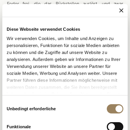
Feder frei, die das Rückstellen auslöst, und zwar
unabhängig davon, wie kräftig man ihn drückt, da es ja
über die Feder erfolgt.
Diese Webseite verwendet Cookies
Wir verwenden Cookies, um Inhalte und Anzeigen zu
personalisieren, Funktionen für soziale Medien anbieten
zu können und die Zugriffe auf unsere Website zu
analysieren. Außerdem geben wir Informationen zu Ihrer
Verwendung unserer Website an unsere Partner für
soziale Medien, Werbung und Analysen weiter. Unsere
Partner führen diese Informationen möglicherweise mit
weiteren Daten zusammen, die Sie ihnen bereitgestellt
haben oder die sie im Rahmen Ihrer Nutzung der Dienste
gesammelt haben.
Einwilligungsauswahl
Unbedingt erforderliche
Alle Chronographen sind mit einer herzförmigen ­
Funktionale