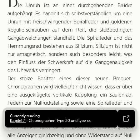
D
ie Unruh ist an einer durchgehenden Brücke
aufgehängt. Es handelt sich selbstverständlich um eine
Unruh mit freischwingender Spiralfeder und goldenen
Regulier­schrauben auf dem Reif, die stoßbedingten
Gan­g­abweichungen standhält. Die Spiralfeder und das
Hemmungsrad bestehen aus Silizium. Silizium ist nicht
nur amagnetisch, sondern auch besonders leicht, was
den Einfluss der Schwerkraft auf die Ganggenauigkeit
des Uhrwerks verringert.
Der stolze Besitzer eines dieser neuen Breguet-
Chronographen wird vielleicht nicht wissen, dass er über
eine ausgeklügelte vertikale Kupplung, ein Säulenrad,
Federn zur Nullrückstellung sowie eine Spiralfeder und
Up:
eine Hemmung aus Silizium verfügt. Dafür wird er ­
Der heutige Chronograph Breguet Type XX, der den Stil seines
Currently reading
bemerken, dass die Zeiger beim Starten und Stoppen
Vorgängers übernimmt, ist leicht daran zu erkennen, dass er
Kapitel 7
- Chrono­graphen Type 20 und type xx
Up:
drei Zähler hat (kleine Sekunde, Minuten- und Stundenzähler),
nicht ruckeln, dass sie sich geschmeidig drehen, dass
Montieren des Säulenrads auf dem Uhrwerk.
während die Militärver­sion Type 20 nur zwei Zähler besaß.
alle Anzeigen gleichzeitig und ohne Widerstand auf Null