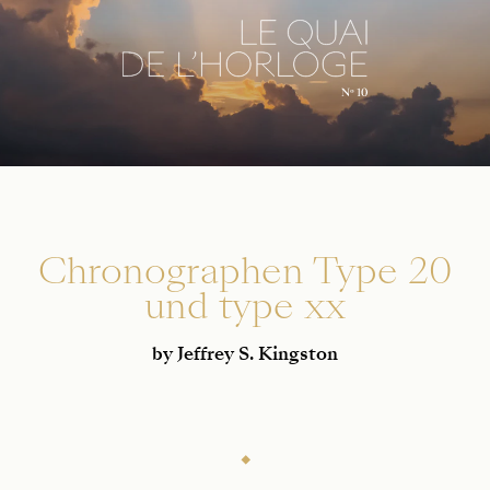
Chrono­graphen Type 20
und type xx
by Jeffrey S. Kingston