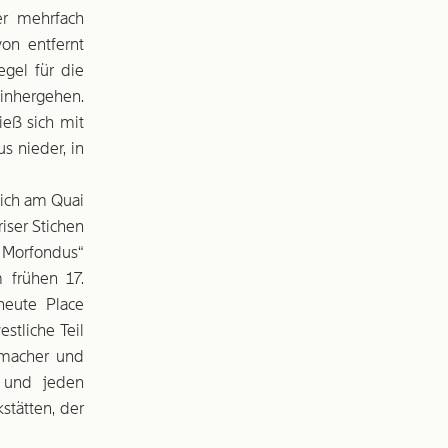
er mehrfach
von entfernt
gel für die
inhergehen.
ieß sich mit
s nieder, in
sich am Quai
iser Stichen
s Morfondus“
 frühen 17.
(heute Place
stliche Teil
rmacher und
e und jeden
stätten, der