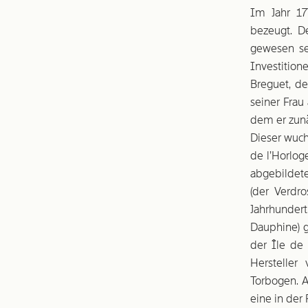
Im Jahr 17
bezeugt. De
gewesen se
Investitio
Breguet, de
seiner Frau
dem er zunä
Dieser wuch
de l’Horlog
abgebildete
(der Verdr
Jahrhundert
Dauphine) g
der Île de
Hersteller
Torbogen. A
eine in der