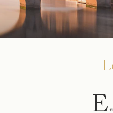
L
E
rö