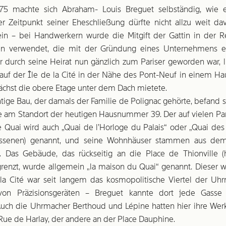
75 machte sich Abraham- Louis Breguet selbständig, wie 
r Zeitpunkt seiner Eheschließung dürfte nicht allzu weit da
in – bei Handwerkern wurde die Mitgift der Gattin in der Re
nen verwendet, die mit der Gründung eines Unternehmens e
r durch seine Heirat nun gänzlich zum Pariser geworden war, l
 auf der Île de la Cité in der Nähe des Pont-Neuf in einem Hau
chst die obere Etage unter dem Dach mietete.
tige Bau, der damals der Familie de Polignac gehörte, befand 
e am Standort der heutigen Hausnummer 39. Der auf vielen Par
 Quai wird auch „Quai de l’Horloge du Palais“ oder „Quai de
ossenen) genannt, und seine Wohnhäuser stammen aus dem
. Das Gebäude, das rückseitig an die Place de Thion­ville 
renzt, wurde allgemein „la maison du Quai“ genannt. Dieser we
 la Cité war seit langem das kosmopolitische Viertel der Uh
 von Präzisionsgeräten – Breguet kannte dort jede Gass
uch die Uhrmacher Berthoud und Lépine hatten hier ihre Werk
 Rue de Harlay, der andere an der Place Dauphine.