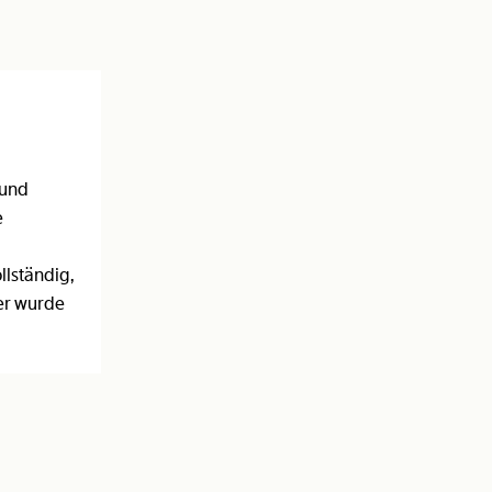
 und
e
llständig,
er wurde