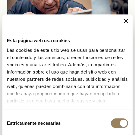
Esta página web usa cookies
Las cookies de este sitio web se usan para personalizar
el contenido y los anuncios, ofrecer funciones de redes
sociales y analizar el tráfico. Además, compartimos
información sobre el uso que haga del sitio web con
nuestros partners de redes sociales, publicidad y análisis
B
web, quienes pueden combinarla con otra información
que les haya proporcionado o que hayan recopilado a
reguet es conocida por preservar el arte del
partir del uso que haya hecho de sus servicios.
guilloché. Un arte que se expresa con gran viveza en sus
esferas gracias a sus artesanos, que ejercen su oficio en
los talleres del Valle de Joux. La Manufactura también
Selección
Estrictamente necesarias
de
está comprometida con el mantenimiento, restauración
consentimiento
y revitalización de las antiguas máquinas de guilloché,