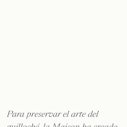
Para preservar el arte del
Up:
guilloché, la Maison ha creado