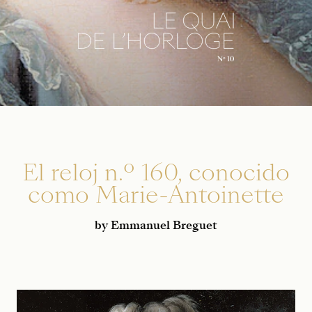
El reloj n.º 160, conocido
como Marie-Antoinette
by Emmanuel Breguet