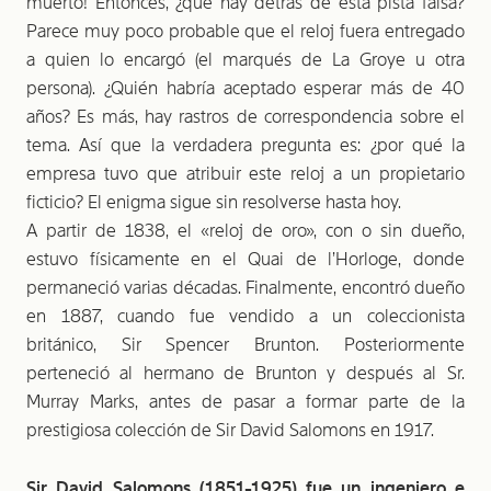
muerto! Entonces, ¿qué hay detrás de esta pista falsa?
Parece muy poco probable que el reloj fuera entregado
a quien lo encargó (el marqués de La Groye u otra
persona). ¿Quién habría aceptado esperar más de 40
años? Es más, hay rastros de correspondencia sobre el
tema. Así que la verdadera pregunta es: ¿por qué la
empresa tuvo que atribuir este reloj a un propietario
ficticio? El enigma sigue sin resolverse hasta hoy.
A partir de 1838, el «reloj de oro», con o sin dueño,
estuvo físicamente en el Quai de l’Horloge, donde
permaneció varias décadas. Finalmente, encontró dueño
en 1887, cuando fue vendido a un coleccionista
británico, Sir Spencer Brunton. Posteriormente
perteneció al hermano de Brunton y después al Sr.
Murray Marks, antes de pasar a formar parte de la
prestigiosa colección de Sir David Salomons en 1917.
Sir David Salomons (1851-1925) fue un ingeniero e