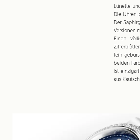
Lünette und
Die Uhren 
Der Saphirg
Versionen m
Einen völl
Zifferblätt
fein gebürs
beiden Farb
ist einziga
aus Kautsch