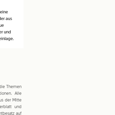
 eine
der aus
aue
ter und
einlage.
l die Themen
ionen. Alle
us der Mitte
erblatt und
tbesatz auf