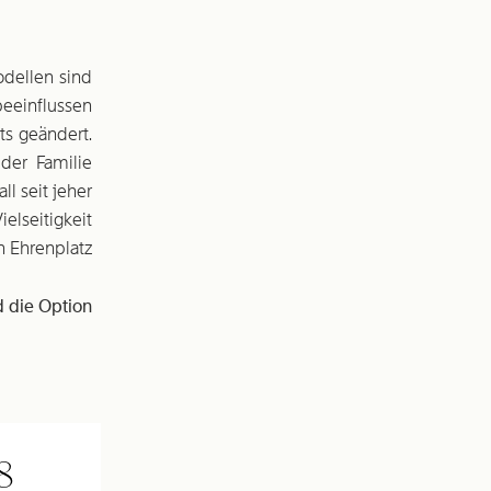
dellen sind
beeinflussen
ts geändert.
der Familie
l seit jeher
elseitigkeit
n Ehrenplatz
d die Option
8