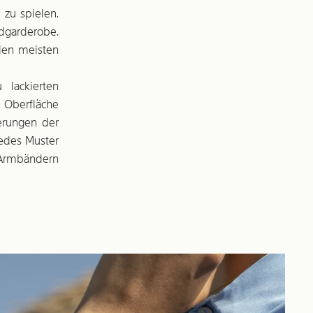
 zu spielen.
dgarderobe.
 den meisten
 lackierten
n Oberfläche
ierungen der
jedes Muster
t Armbändern