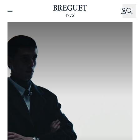
メ
イ
ン
コ
ン
テ
ン
ツ
に
移
動