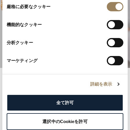
同
厳格に必要なクッキー
意
の
選
機能的なクッキー
高級時計製造の卓越性
択
分析クッキー
複雑機構を発見する
マーケティング
詳細を表示
ブレゲ記録
名誉あるブレゲ登録簿とともに歴史の記録へと足を踏
全て許可
み入れましょう。各記録は、王侯から文化的アイコン
まで名だたる顧客の優雅さと気品を物語っています。
選択中のCookieを許可
ブレゲの遺産を形づくった著名な名前を探り、ご自身