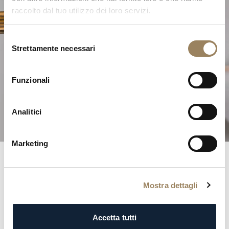
raccolto dal tuo utilizzo dei loro servizi.
Selezione
Strettamente necessari
del
L'Eccellenza dell'Alta
consenso
Orologeria
Funzionali
Scoprite le nostre complicazioni
Analitici
Marketing
Registri Breguet
Mostra dettagli
Entrate negli annali della storia con il prestigioso registro
Breguet. Ogni iscrizione è una testimonianza
Accetta tutti
dell’eleganza e della distinzione della nostra clientela,