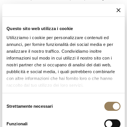
bilanciere oscilla alla sua massima ampiezza.
Questo nuovo scappamento permette anche di
disaccoppiare gli impulsi trasmessi al bilanciere, la
Questo sito web utilizza i cookie
rotazione della ruota di scappamento e quindi del
Utilizziamo i cookie per personalizzare contenuti ed
resto dell’ingranaggio. L’inerzia della gabbia del
annunci, per fornire funzionalità dei social media e per
analizzare il nostro traffico. Condividiamo inoltre
tourbillon, a differenza di un movimento ad ancora
informazioni sul modo in cui utilizzi il nostro sito con i
svizzero, non ha quasi più alcuna influenza.
nostri partner che si occupano di analisi dei dati web,
È proprio disaccoppiando queste due funzioni che
pubblicità e social media, i quali potrebbero combinarle
con altre informazioni che hai fornito loro o che hanno
Breguet è riuscita a realizzare un tourbillon dotato di
raccolto dal tuo utilizzo dei loro servizi.
un oscillatore a 10 Hz in dimensioni tali da lasciare
libero corso alle scelte di design, posizionando ad
Selezione
Strettamente necessari
esempio il bilanciere decentrato rispetto al centro di
del
consenso
rotazione della gabbia. Grazie all’alta frequenza, la
Funzionali
rotazione del tourbillon è talmente lineare che il suo