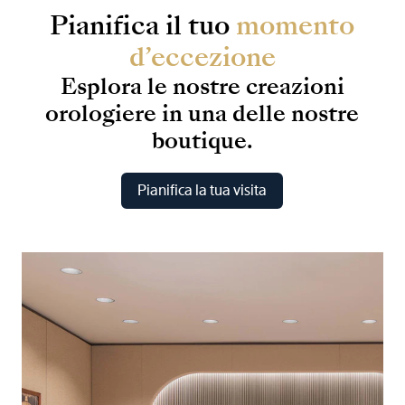
Pianifica
il
tuo
momento
d’eccezione
Esplora
le
nostre
creazioni
orologiere
in
una
delle
nostre
boutique.
Pianifica la tua visita