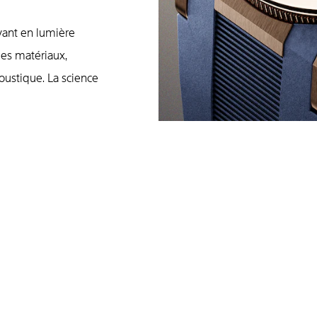
ant en lumière
les maté­riaux,
coustique. La science