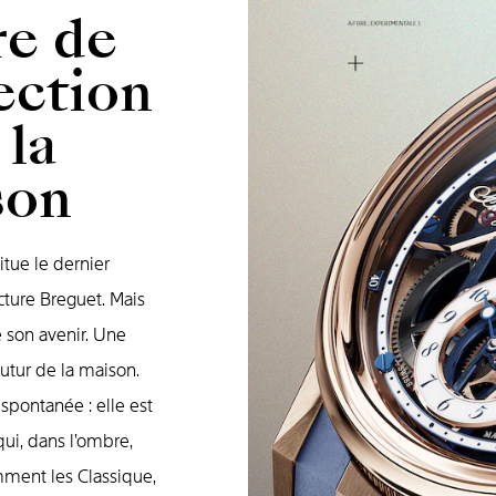
re de
ection
 la
son
itue le dernier
cture Breguet. Mais
e son avenir. Une
futur de la maison.
 spontanée : elle est
i, dans l’ombre,
mment les Classique,