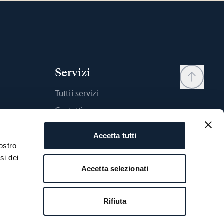
Servizi
Tutti i servizi
Contatti
My account
Accetta tutti
Wishlist
ostro
si dei
Istruzioni
Accetta selezionati
Confronto
Garanzia Breguet
Rifiuta