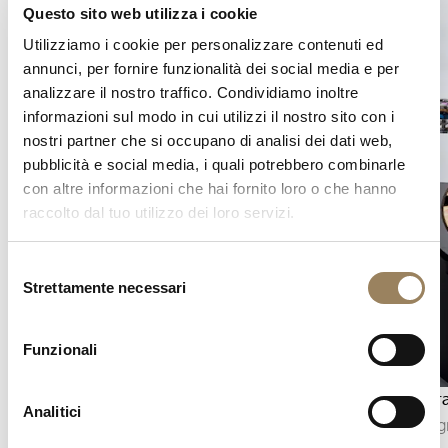
Questo sito web utilizza i cookie
Utilizziamo i cookie per personalizzare contenuti ed
annunci, per fornire funzionalità dei social media e per
analizzare il nostro traffico. Condividiamo inoltre
informazioni sul modo in cui utilizzi il nostro sito con i
nostri partner che si occupano di analisi dei dati web,
pubblicità e social media, i quali potrebbero combinarle
con altre informazioni che hai fornito loro o che hanno
raccolto dal tuo utilizzo dei loro servizi.
Selezione
Strettamente necessari
del
consenso
Funzionali
Indicazione dei secondi
Cronogr
Analitici
L’indicazione dei secondi permette di seguire
Il cronog