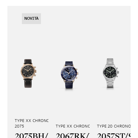
NOVITÀ
TYPE XX CHRONOGRAPHE
2075
TYPE XX CHRONOGRAPHE 2067
TYPE 20 CHRONOGR
2075BH/99/398
2067RK/Y9/9WU
2057ST/9