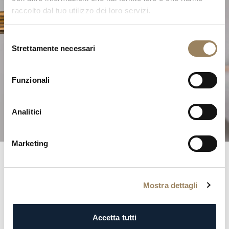
raccolto dal tuo utilizzo dei loro servizi.
Selezione
Strettamente necessari
del
L'Eccellenza dell'Alta
consenso
Orologeria
Funzionali
Scoprite le nostre complicazioni
Analitici
Marketing
Registri Breguet
Mostra dettagli
Entrate negli annali della storia con il prestigioso registro
Breguet. Ogni iscrizione è una testimonianza
Accetta tutti
dell’eleganza e della distinzione della nostra clientela,