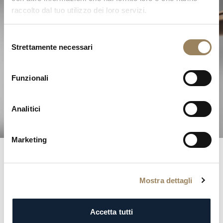
raccolto dal tuo utilizzo dei loro servizi.
Selezione
Strettamente necessari
del
L'Eccellenza dell'Alta
consenso
Orologeria
Funzionali
Scoprite le nostre complicazioni
Analitici
Marketing
Registri
Breguet
Mostra dettagli
Entrate
negli
annali
della
storia
con
il
prestigioso
registro
Breguet.
Ogni
iscrizione
è
una
testimonianza
Accetta tutti
dell’eleganza
e
della
distinzione
della
nostra
clientela,