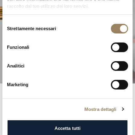
raccolto dal tuo utilizzo dei loro servizi.
Selezione
Strettamente necessari
del
L'Eccellenza dell'Alta
consenso
Orologeria
Funzionali
Scoprite le nostre complicazioni
Analitici
Marketing
Registri Breguet
Mostra dettagli
Entrate negli annali della storia con il prestigioso registro
Breguet. Ogni iscrizione è una testimonianza
Accetta tutti
dell’eleganza e della distinzione della nostra clientela,