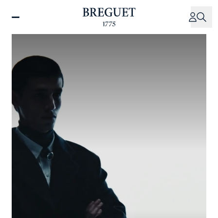
移
至
主
內
容