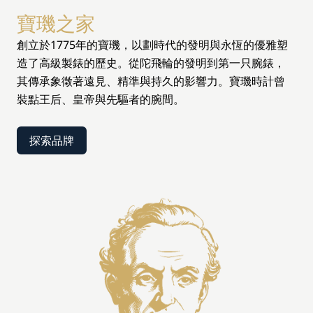
寶璣之家
創立於1775年的寶璣，以劃時代的發明與永恆的優雅塑
造了高級製錶的歷史。從陀飛輪的發明到第一只腕錶，
其傳承象徵著遠見、精準與持久的影響力。寶璣時計曾
裝點王后、皇帝與先驅者的腕間。
探索品牌