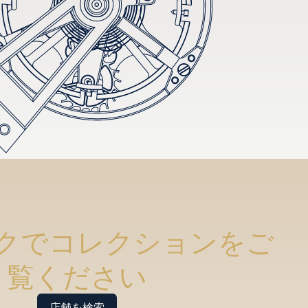
クでコレクションをご
覧ください
店舗を検索