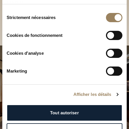
Découvrez nos collections
services.
Sélection
en Boutique
Strictement nécessaires
du
Trouver une Boutique
consentement
Cookies de fonctionnement
Cookies d'analyse
Marketing
Afficher les détails
Tout autoriser