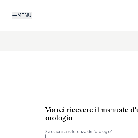
Salta
al
MENU
contenuto
principale
Vorrei ricevere il manuale d
orologio
Selezioni la referenza dell’orologio*