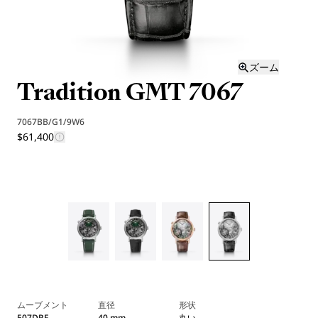
ズーム
Tradition GMT 7067
7067BB/G1/9W6
$61,400
ムーブメント
直径
形状
507DRF
40 mm
丸い