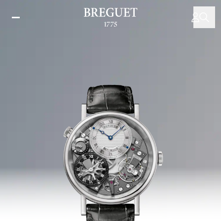
メ
イ
ン
コ
ン
テ
ン
ツ
に
移
動