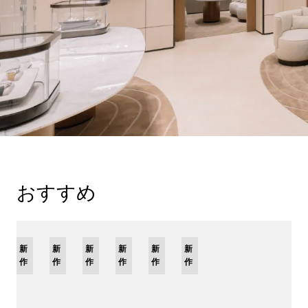
おすすめ
限
新
新
新
新
新
限
新
定
作
作
作
作
作
定
作
モ
モ
デ
デ
ル
ル