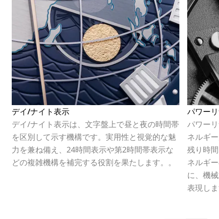
デイ/ナイト表示
パワーリ
デイ/ナイト表示は、文字盤上で昼と夜の時間帯
パワーリ
を区別して示す機構です。実用性と視覚的な魅
ネルギー
力を兼ね備え、24時間表示や第2時間帯表示な
残り時間
どの複雑機構を補完する役割を果たします。。
ネルギー
に、機械
表現しま