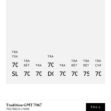
TRADITION TOURBILLON
7047
TRADITION 7038
TRADITION SECONDE
TRADITION SECONDE
TRADITION QUA
TRADITI
7047PT/YY/5ZU
7038BB/N9/7V6
RÉTROGRADE 7097
TRADITION GMT 7067
TRADITION 7037
RÉTROGRADE 7035
RÉTROGRADE 75
CHRONOG
TR
SL
7097BR/GB/3WU
7067PT/NM/5W601
D0
7037PT/N9/5V6
7035BH/H2/9
7597BB/
7077
7
Tradition GMT 7067
予約する
7067BB/G1/9W6