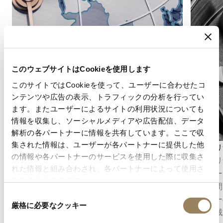
このウェブサイトはCookieを使用します
このサイトではCookieを使って、ユーザーに合わせたコ
ンテンツや広告の表示、トラフィックの分析を行ってい
ます。またユーザーによるサイトの利用状況についても
情報を収集し、ソーシャルメディアや広告配信、データ
解析の各パートナーに情報を共有しています。ここで収
集された情報は、ユーザーが各パートナーに提供した他
デイ/ナイト表示
パワーリ
の情報や各パートナーのサービスを使用した際に収集さ
デイ/ナイト表示は、文字盤上で昼と夜の時間帯
パワーリ
れた情報と組み合わされ、各パートナーによって使用さ
を区別して示す機構です。実用性と視覚的な魅
ネルギー
れることがあります。
力を兼ね備え、24時間表示や第2時間帯表示な
残り時間
同
どの複雑機構を補完する役割を果たします。。
ネルギー
厳格に必要なクッキー
意
に、機械
の