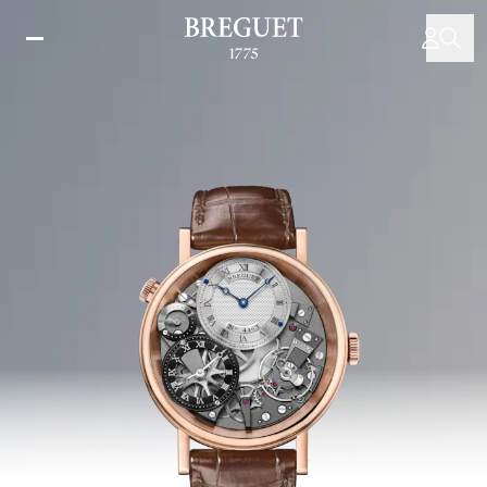
メ
イ
ン
コ
ン
テ
ン
ツ
に
移
動