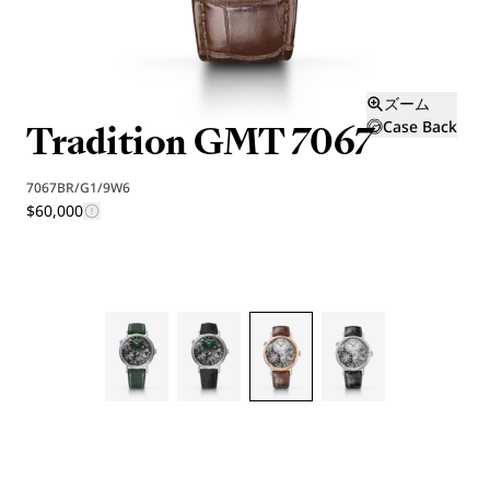
ズーム
Tradition GMT 7067
Case Back
7067BR/G1/9W6
$60,000