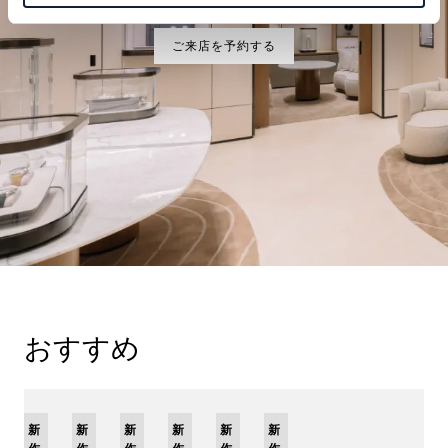
ご来店を予約する
おすすめ
限
新
新
新
新
新
限
新