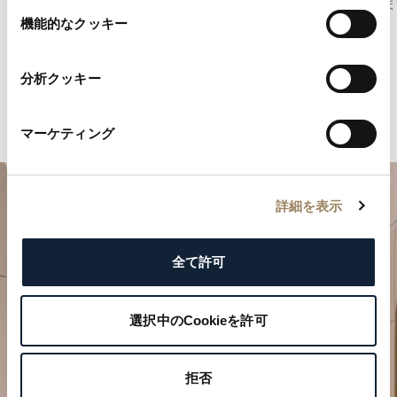
表現しま
選
機能的なクッキー
択
分析クッキー
マーケティング
詳細を表示
全て許可
選択中のCookieを許可
特別なひとときを計画する
拒否
ブレゲの時計作品をぜひブティックでご覧ください。