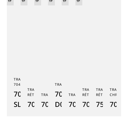
定
作
作
作
作
作
定
作
モ
モ
デ
デ
ル
ル
TRADITION TOURBILLON
7047
TRADITION 7038
TRADITION SECONDE
TRADITION SECONDE
TRADITION QUA
TRADITI
7047PT/YY/5ZU
7038BB/N9/7V6
RÉTROGRADE 7097
TRADITION GMT 7067
TRADITION 7037
RÉTROGRADE 7035
RÉTROGRADE 75
CHRONOG
TR
SL
7097BR/GB/3WU
7067PT/NM/5W601
D0
7037PT/N9/5V6
7035BH/H2/9
7597BB/
7077
7