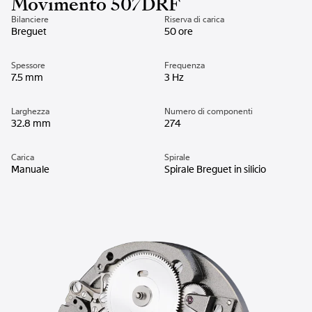
Movimento 507DRF
Bilanciere
Riserva di carica
Breguet
50 ore
Spessore
Frequenza
7.5 mm
3 Hz
Larghezza
Numero di componenti
32.8 mm
274
Carica
Spirale
Manuale
Spirale Breguet in silicio