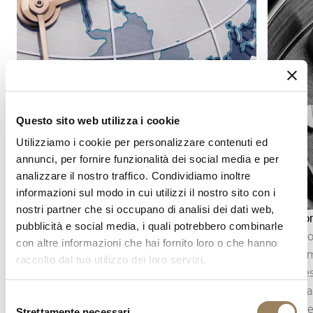
Questo sito web utilizza i cookie
Utilizziamo i cookie per personalizzare contenuti ed
annunci, per fornire funzionalità dei social media e per
analizzare il nostro traffico. Condividiamo inoltre
informazioni sul modo in cui utilizzi il nostro sito con i
nostri partner che si occupano di analisi dei dati web,
Indicazione giorno/notte
Indicator
pubblicità e social media, i quali potrebbero combinarle
L’indicazione giorno/notte distingue sul
L’indicat
con altre informazioni che hai fornito loro o che hanno
quadrante le ore diurne e notturne. Al tempo
l’autono
raccolto dal tuo utilizzo dei loro servizi.
stesso funzionale e visiva, accompagna in
debba es
particolare le indicazioni sulle 24 ore o le
monitorar
Selezione
complicazioni legate ai fusi orari.
aggiunge
Strettamente necessari