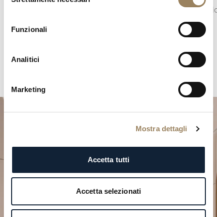
del
meccanica
consenso
Funzionali
Analitici
Marketing
Mostra dettagli
Accetta tutti
Pianifica il tuo momento
Accetta selezionati
d’eccezione