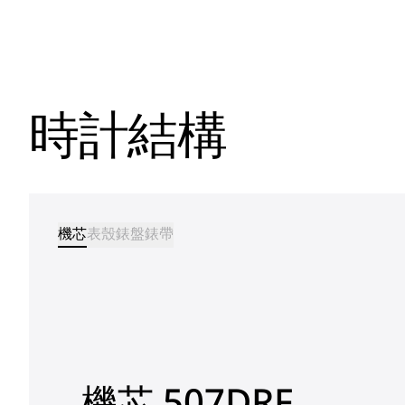
時計結構
機芯
表殼
錶盤
錶帶
機芯 507DRF