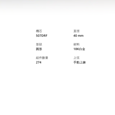
機芯
直徑
507DRF
40 mm
形狀
材料
圓形
18K白金
組件數量
上弦
274
手動上鍊