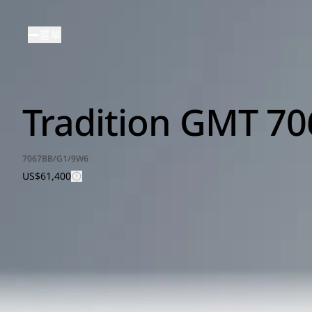
移
至
選單
主
內
容
Tradition GMT 70
7067BB/G1/9W6
US$61,400