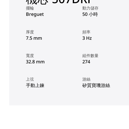
擺輪
動力儲存
Breguet
50 小時
厚度
頻率
7.5 mm
3 Hz
寬度
組件數量
32.8 mm
274
上弦
游絲
手動上鍊
矽質寶璣游絲