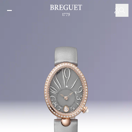
メ
イ
ン
コ
ン
テ
ン
ツ
に
移
動