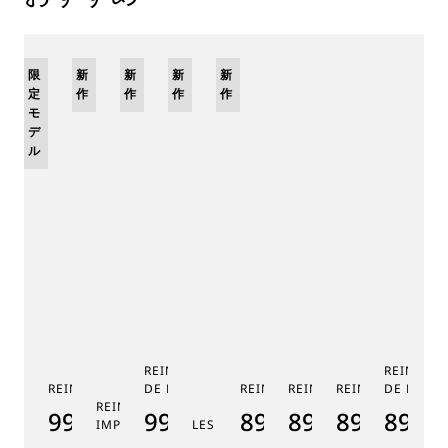
限
新
新
新
新
定
作
作
作
作
モ
デ
ル
REINE DE NAPLES PHASE
REINE DE
REINE DE NAPLES 9915
DE LUNE 9935
REINE DE NAPLES 8925
REINE DE NAPLES 8918
REINE DE NAPLE
DE LUNE 
RE
REINE DE NAPLES PERLES
9915BB/58/964
9935BH/4Y/J40
8925BH/5W/J40
8918BB/5D/9
8938BB/8
8908
8
IMPÉRIALES
LES JARDINS DU PETIT TRIANON