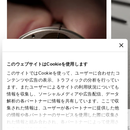
このウェブサイトはCookieを使用します
このサイトではCookieを使って、ユーザーに合わせたコ
ンテンツや広告の表示、トラフィックの分析を行ってい
ます。またユーザーによるサイトの利用状況についても
情報を収集し、ソーシャルメディアや広告配信、データ
解析の各パートナーに情報を共有しています。ここで収
集された情報は、ユーザーが各パートナーに提供した他
アングラージュ
グラン・
の情報や各パートナーのサービスを使用した際に収集さ
アングラージュは、ムーブメントの部品のエッ
グラン・
れた情報と組み合わされ、各パートナーによって使用さ
ジに面取りを施し、丹念に研磨する伝統的な仕
極めて高
れることがあります。