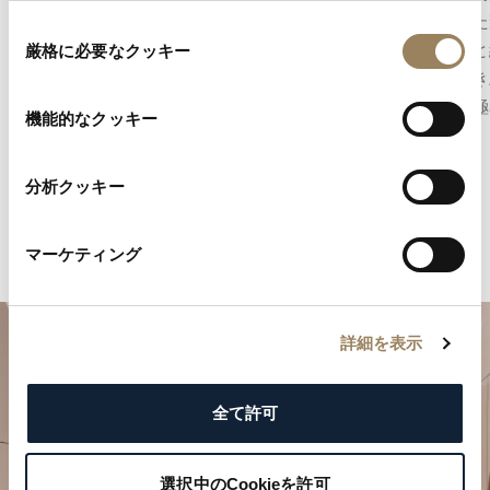
上げ技法です。磨き上げられた面が光を美しく
に満ちた
同
反射し、部品の輪郭を際立たせるとともに、細
た技術と
厳格に必要なクッキー
意
部に至るまで追求された精度と職人技を映し出
情が磨き
の
します。
決まる極
選
機能的なクッキー
択
分析クッキー
マーケティング
詳細を表示
全て許可
選択中のCookieを許可