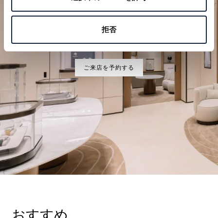
特別なひとときを計画する
拒否
ブレゲの時計作品をぜひブティックでご覧ください。
ご来店を予約する
おすすめ