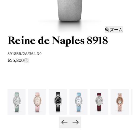
ズーム
Reine de Naples 8918
8918BR/2A/364 D0
$55,800