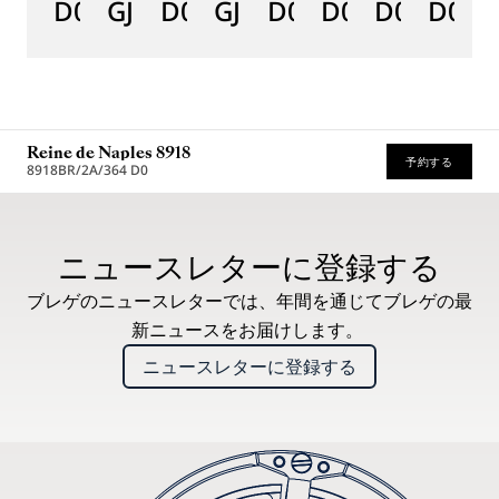
D0
GJ29BH89254DD5J4
D0
GJE25BH20.8985DB
D0
D0
D0
D000
D
Reine de Naples 8918
予約する
8918BR/2A/364 D0
* 希望小売価格
ニュースレターに登録する
ブレゲのニュースレターでは、年間を通じてブレゲの最
新ニュースをお届けします。
ニュースレターに登録する