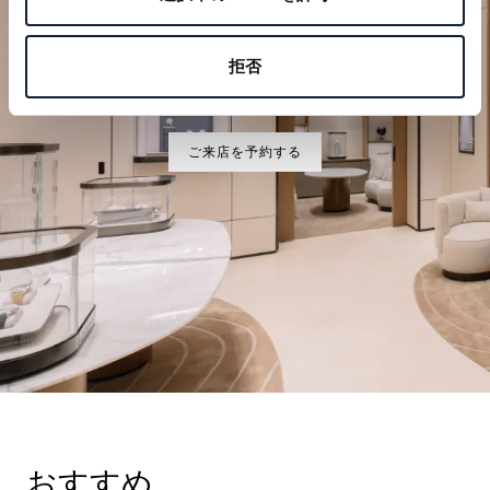
特別なひとときを計画する
拒否
ブレゲの時計作品をぜひブティックでご覧ください。
ご来店を予約する
おすすめ