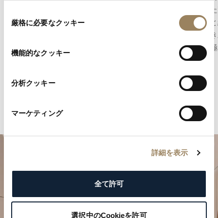
上げ技法です。磨き上げられた面が光を美しく
に満ちた
同
反射し、部品の輪郭を際立たせるとともに、細
た技術と
厳格に必要なクッキー
意
部に至るまで追求された精度と職人技を映し出
情が磨き
の
します。
決まる極
選
機能的なクッキー
択
分析クッキー
マーケティング
詳細を表示
全て許可
選択中のCookieを許可