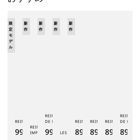
限
新
新
新
新
定
作
作
作
作
モ
デ
ル
REINE DE NAPLES PHASE
REINE DE
REINE DE NAPLES 9915
DE LUNE 9935
REINE DE NAPLES 8925
REINE DE NAPLES 8918
REINE DE NAPLE
DE LUNE 
RE
REINE DE NAPLES PERLES
9915BB/58/964
9935BH/4Y/J40
8925BH/5W/J40
8918BB/5D/9
8938BB/8
8908
8
IMPÉRIALES
LES JARDINS DU PETIT TRIANON