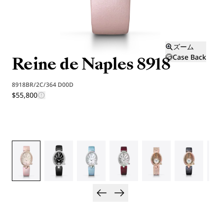
ズーム
Reine de Naples 8918
Case Back
8918BR/2C/364 D00D
$55,800