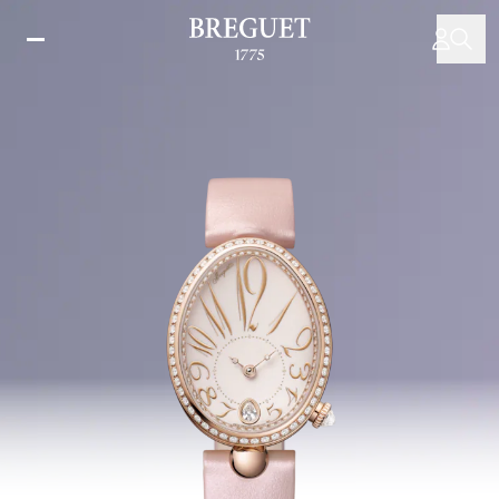
メ
イ
ン
コ
ン
テ
ン
ツ
に
移
動