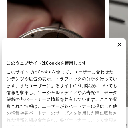
このウェブサイトはCookieを使用します
このサイトではCookieを使って、ユーザーに合わせたコ
ンテンツや広告の表示、トラフィックの分析を行ってい
ます。またユーザーによるサイトの利用状況についても
情報を収集し、ソーシャルメディアや広告配信、データ
解析の各パートナーに情報を共有しています。ここで収
集された情報は、ユーザーが各パートナーに提供した他
アングラージュ
グラン・
の情報や各パートナーのサービスを使用した際に収集さ
アングラージュは、ムーブメントの部品のエッ
グラン・
れた情報と組み合わされ、各パートナーによって使用さ
ジに面取りを施し、丹念に研磨する伝統的な仕
極めて高
れることがあります。